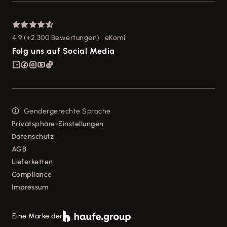
Für Steuerberater
Support für Desktop-Produkte
Über Lexware





Forum
Presse
4,9 (+2.300 Bewertungen) • eKomi
Mein Konto
Soziale Verantwortung
Folg uns auf Social Media
Karriere






Gendergerechte Sprache
Privatsphäre-Einstellungen
Datenschutz
AGB
Lieferketten
Compliance
Impressum
Eine Marke der